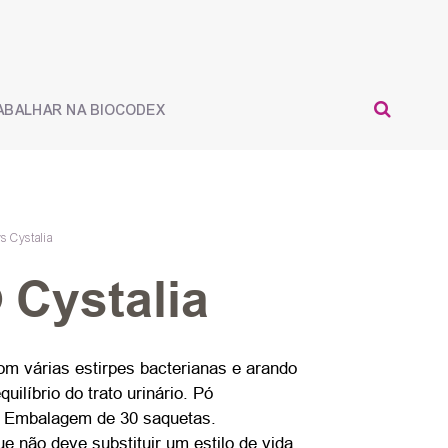
ABALHAR NA BIOCODEX
SEAR
s Cystalia
Cystalia
 várias estirpes bacterianas e arando
ilíbrio do trato urinário. Pó
a. Embalagem de 30 saquetas.
não deve substituir um estilo de vida