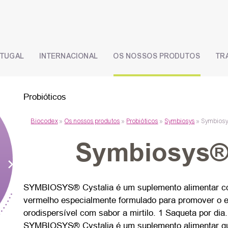
RTUGAL
INTERNACIONAL
OS NOSSOS PRODUTOS
TR
Probióticos
Biocodex
»
Os nossos produtos
»
Probióticos
»
Symbiosys
»
Symbiosy
Symbiosys® 
SYMBIOSYS® Cystalia é um suplemento alimentar com
vermelho especialmente formulado para promover o equ
orodispersível com sabor a mirtilo. 1 Saqueta por di
SYMBIOSYS® Cystalia é um suplemento alimentar que 