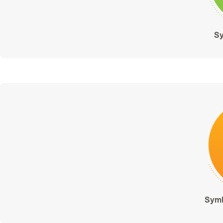
Sy
Symb